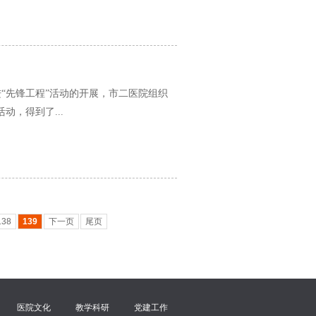
进“先锋工程”活动的开展，市二医院组织
动，得到了...
138
139
下一页
尾页
医院文化
教学科研
党建工作