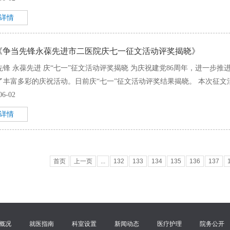
+详情
《争当先锋永葆先进市二医院庆七一征文活动评奖揭晓》
先锋 永葆先进 庆“七一”征文活动评奖揭晓 为庆祝建党86周年，进一步推
了丰富多彩的庆祝活动。日前庆“七一”征文活动评奖结果揭晓。 本次征文活
06-02
+详情
首页
上一页
...
132
133
134
135
136
137
概况
就医指南
科室设置
新闻动态
医疗护理
院务公开