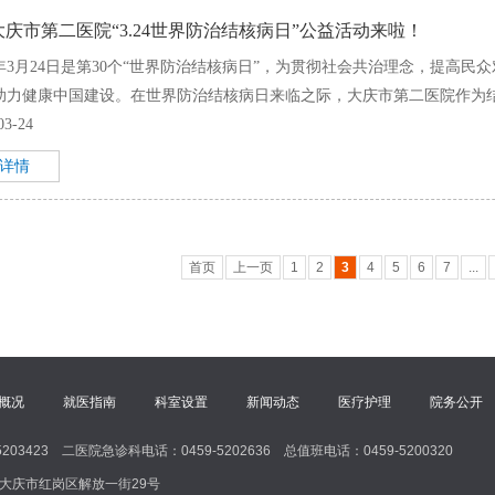
大庆市第二医院“3.24世界防治结核病日”公益活动来啦！
25年3月24日是第30个“世界防治结核病日”，为贯彻社会共治理念，提高
助力健康中国建设。在世界防治结核病日来临之际，大庆市第二医院作为结核
03-24
+详情
首页
上一页
1
2
3
4
5
6
7
...
概况
就医指南
科室设置
新闻动态
医疗护理
院务公开
5203423 二医院急诊科电话：0459-5202636 总值班电话：0459-5200320
大庆市红岗区解放一街29号