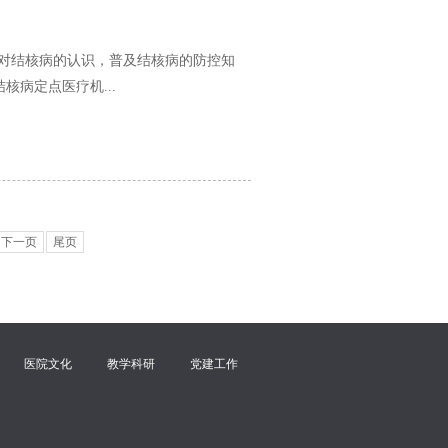
民众对结核病的认识，普及结核病的防控知
病定点医疗机...
下一页
尾页
医院文化
教学科研
党建工作